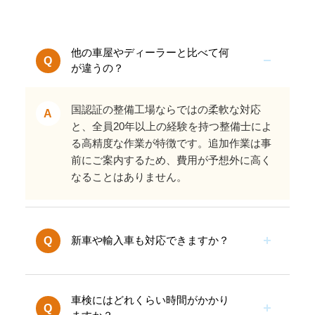
他の車屋やディーラーと比べて何
Q
が違うの？
国認証の整備工場ならではの柔軟な対応
A
と、全員20年以上の経験を持つ整備士によ
る高精度な作業が特徴です。追加作業は事
前にご案内するため、費用が予想外に高く
なることはありません。
新車や輸入車も対応できますか？
Q
国内全メーカーの新車および中古車に対
応。輸入車に関してもお気軽にご相談くだ
A
さい。
車検にはどれくらい時間がかかり
Q