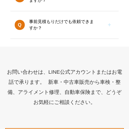
ますか？
お車の状態により異なりますが、最短即日
～2日で完了するケースが多いです。代車
A
も無料でご用意しております。
事前見積もりだけでも依頼できま
Q
すか？
はい、無料見積もりを承っております。料
金と整備内容を事前に確認いただけるので
A
安心です。
お問い合わせは、LINE公式アカウントまたはお電
話で承ります。 新車・中古車販売から車検・整
備、アライメント修理、自動車保険まで、どうぞ
お気軽にご相談ください。